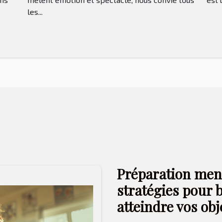
accueilleront les matchs
les...
Préparation ment
stratégies pour b
atteindre vos obj