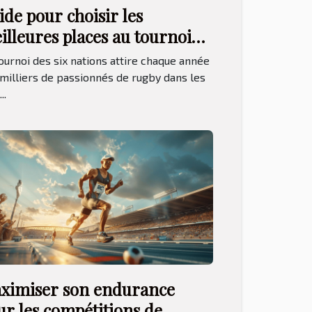
ide pour choisir les
illeures places au tournoi
s six nations 2026
ournoi des six nations attire chaque année
milliers de passionnés de rugby dans les
..
ximiser son endurance
ur les compétitions de