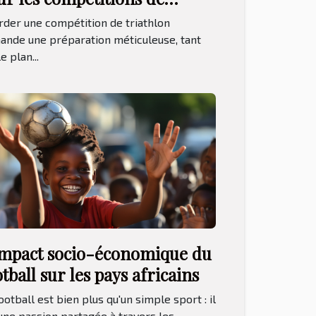
iathlon conseils et techniques
der une compétition de triathlon
entraînement
nde une préparation méticuleuse, tant
e plan...
impact socio-économique du
tball sur les pays africains
ootball est bien plus qu'un simple sport : il
une passion partagée à travers les...