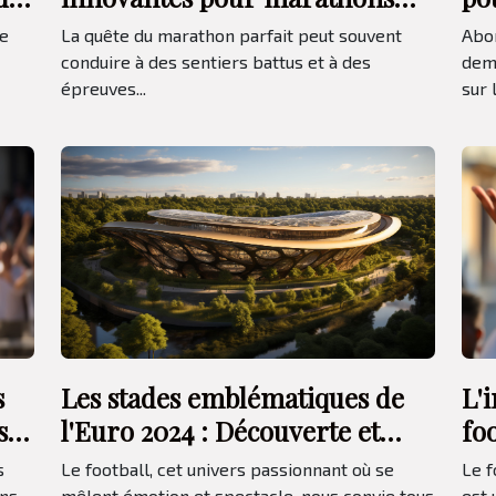
moins connus à fort potentiel
tr
ve
La quête du marathon parfait peut souvent
Abor
de qualification
d'
conduire à des sentiers battus et à des
dema
épreuves...
sur l
Les stades emblématiques de
L'
s
l'Euro 2024 : Découverte et
foo
ses
histoire des arènes qui
Le football, cet univers passionnant où se
Le f
s
mêlent émotion et spectacle, nous convie tous
est 
ins