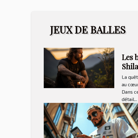
JEUX DE BALLES
Les b
Shila
l'amé
La quê
form
au cœur
Dans ce
l'en
détail...
sport