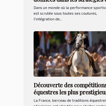
compétition sportive
Dans un monde où la performance sporti
est scrutée sous toutes ses coutures,
l'intégration de...
Découverte des compétition
équestres les plus prestigieu
en France
La France, berceau de traditions équestre
séculaires, est réputée pour abriter certa