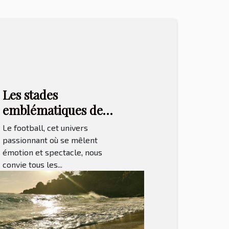
Les stades
emblématiques de
l'Euro 2024 :
Le football, cet univers
Découverte et
passionnant où se mêlent
émotion et spectacle, nous
histoire des arènes
convie tous les...
qui accueilleront les
matchs