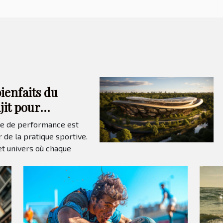
ienfaits du
jit pour
lioration de la
te de performance est
e physique et de
 de la pratique sportive.
t univers où chaque
durance chez les
ifs