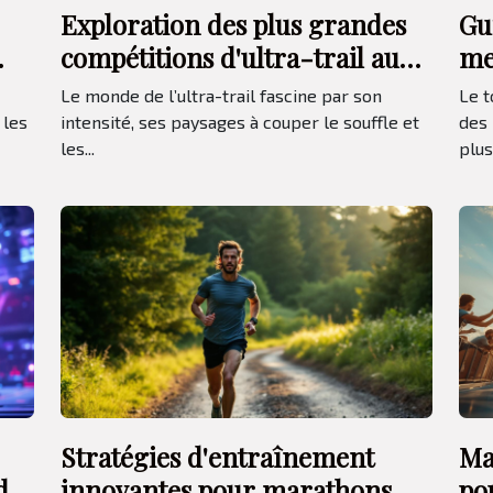
Exploration des plus grandes
Gu
compétitions d'ultra-trail au
me
monde
de
Le monde de l’ultra-trail fascine par son
Le t
 les
intensité, ses paysages à couper le souffle et
des 
les...
plus.
Stratégies d'entraînement
Ma
de
innovantes pour marathons
po